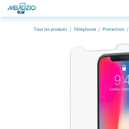
Se rendre au contenu
Téléphonie
Informatique
G
Tous les produits
Téléphonie
Protection