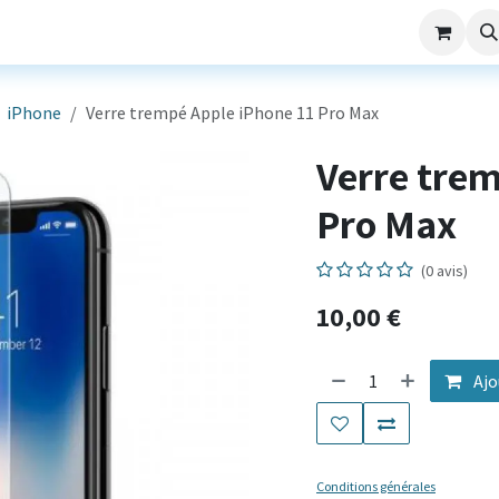
aming
Nos Services
Société
SAV
iPhone
Verre trempé Apple iPhone 11 Pro Max
Verre trem
Pro Max
(0 avis)
10,00
€
Ajo
Conditions générales