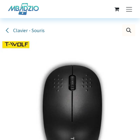
Se rendre au contenu
Clavier - Souris