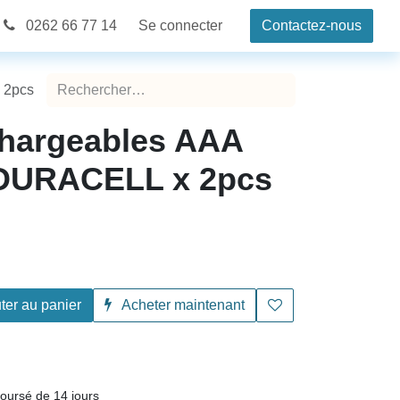
0262 66 77 14
Se connecter
Contactez-nous
 2pcs
chargeables AAA
DURACELL x 2pcs
ter au panier
Acheter maintenant
fait ou remboursé de 14 jours