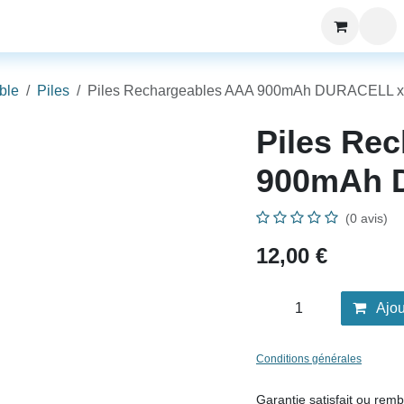
ng
Nos Services
Société
SAV
ble
Piles
Piles Rechargeables AAA 900mAh DURACELL x
Piles Re
900mAh 
(0 avis)
12,00
€
Ajou
Conditions générales
Garantie satis