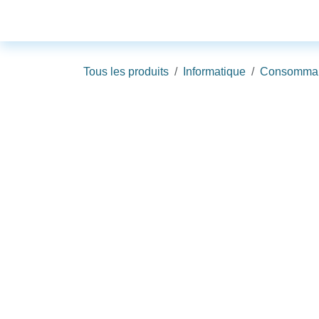
Se rendre au contenu
Téléphonie
Informatique
Gami
Tous les produits
Informatique
Consomma