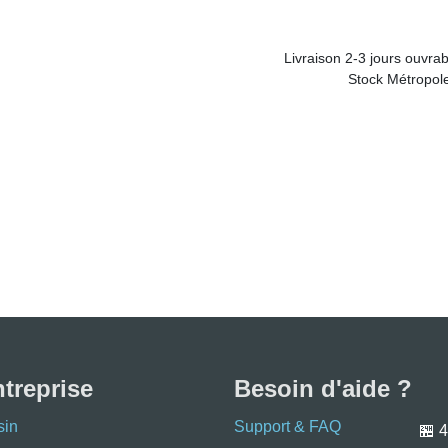
Expédition
Stock
Livraison
Stock Métropole : Liv
ntreprise
Besoin d'aide ?
sin
Support & FAQ
🏪
4