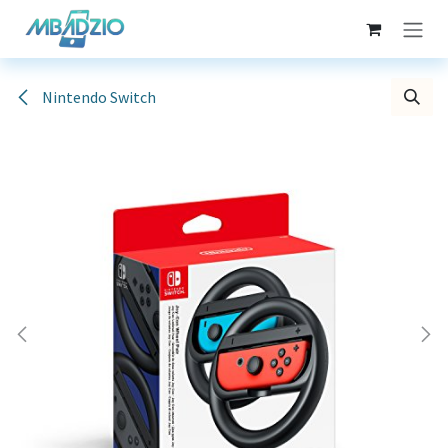
Se rendre au contenu
Nintendo Switch