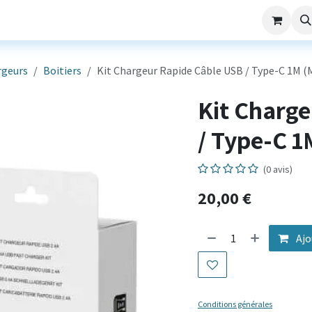
aming
Nos Services
Société
SAV
rgeurs
Boitiers
Kit Chargeur Rapide Câble USB / Type-C 1M (
Kit Charg
/ Type-C 1
(0 avis)
20,00
€
Ajo
Conditions générales