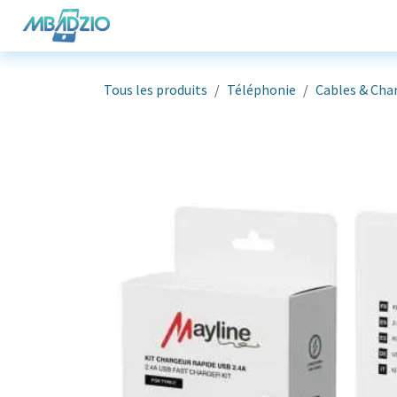
Se rendre au contenu
Téléphonie
Informatique
G
Tous les produits
Téléphonie
Cables & Cha