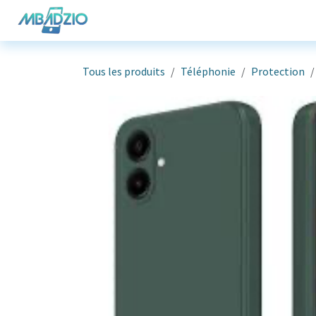
Se rendre au contenu
Téléphonie
Informatique
G
Tous les produits
Téléphonie
Protection