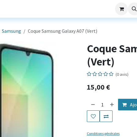
aming
Nos Services
Société
SAV
Samsung
Coque Samsung Galaxy A07 (Vert)
Coque Sam
(Vert)
(0 avis)
15,00
€
Ajo
Conditions générales