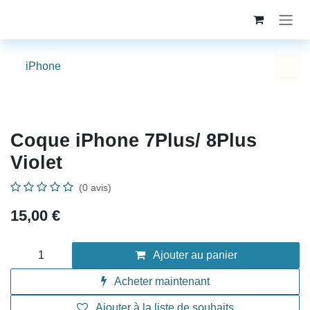
Se rendre au contenu
iPhone
Coque iPhone 7Plus/ 8Plus Violet
(0 avis)
15,00
€
Ajouter au panier
Acheter maintenant
Ajouter à la liste de souhaits