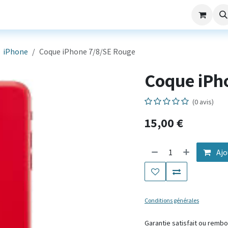
aming
Nos Services
Société
SAV
iPhone
Coque iPhone 7/8/SE Rouge
Coque iPh
(0 avis)
15,00
€
Ajo
Conditions générales
Garantie satis