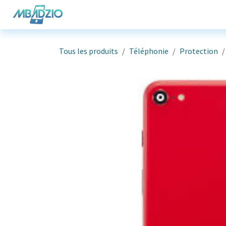
Se rendre au contenu
Téléphonie
Informatique
G
Tous les produits
Téléphonie
Protection