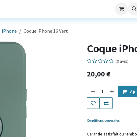
aming
Nos Services
Société
SAV
iPhone
Coque iPhone 16 Vert
Coque iPho
(0 avis)
20,00
€
Ajo
Conditions générales
Garantie satis