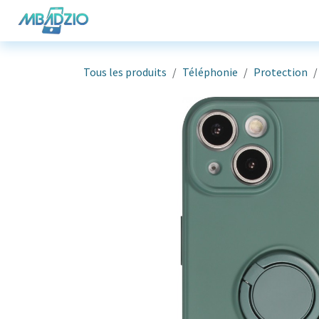
Se rendre au contenu
Téléphonie
Informatique
G
Tous les produits
Téléphonie
Protection