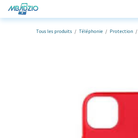
Se rendre au contenu
Téléphonie
Informatique
G
Tous les produits
Téléphonie
Protection