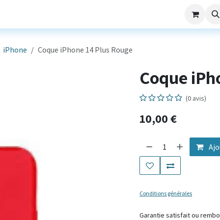
aming
Nos Services
Société
SAV
iPhone
Coque iPhone 14 Plus Rouge
Coque iPh
(0 avis)
10,00
€
Ajo
Conditions générales
Garantie satis