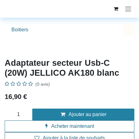
Se rendre au contenu
Boitiers
Adaptateur secteur Usb-C (20W)
JELLICO AK180 blanc
(0 avis)
16,90
€
Ajouter au panier
Acheter maintenant
Ajouter à la liste de souhaits